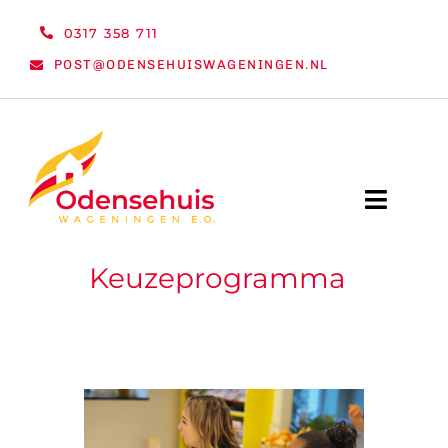
Ga
0317 358 711
naar
POST@ODENSEHUISWAGENINGEN.NL
inhoud
Toggle
Naviga
Keuzeprogramma
WELKOM
NIEUWS
ACTIVITEITEN
ORGANISATIE