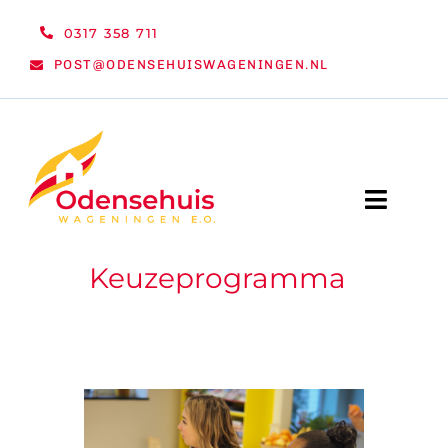
Ga
0317 358 711
naar
POST@ODENSEHUISWAGENINGEN.NL
inhoud
Toggle
Naviga
Keuzeprogramma
WELKOM
NIEUWS
ACTIVITEITEN
ORGANISATIE