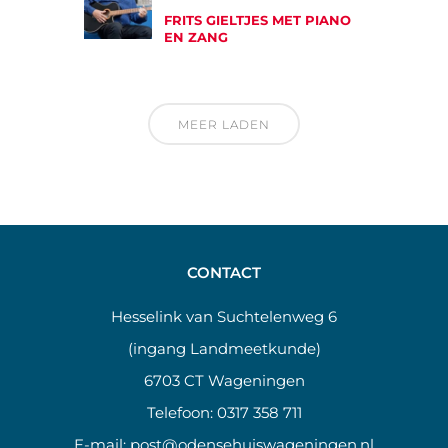
FRITS GIELTJES MET PIANO
EN ZANG
MEER LADEN
CONTACT
Hesselink van Suchtelenweg 6
(ingang Landmeetkunde)
6703 CT Wageningen
Telefoon:
0317 358 711
E-mail:
post@odensehuiswageningen.nl