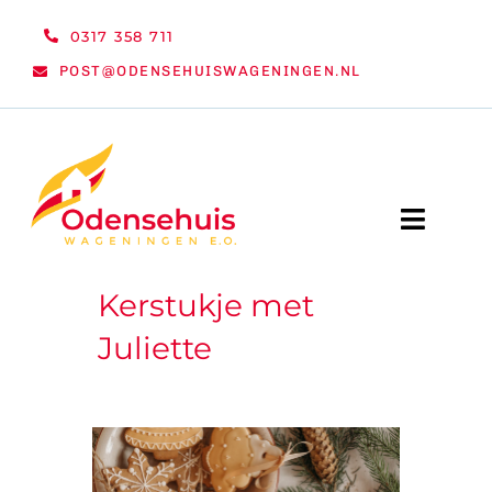
Ga
0317 358 711
naar
POST@ODENSEHUISWAGENINGEN.NL
inhoud
Toggle
Naviga
Kerstukje met
WELKOM
Juliette
NIEUWS
ACTIVITEITEN
ORGANISATIE