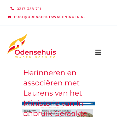
Ga
0317 358 711
naar
POST@ODENSEHUISWAGENINGEN.NL
inhoud
Toggle
Naviga
Herinneren en
WELKOM
associëren met
NIEUWS
Laurens van het
ACTIVITEITEN
Ministerie van In
onbruik Geraakte
ORGANISATIE