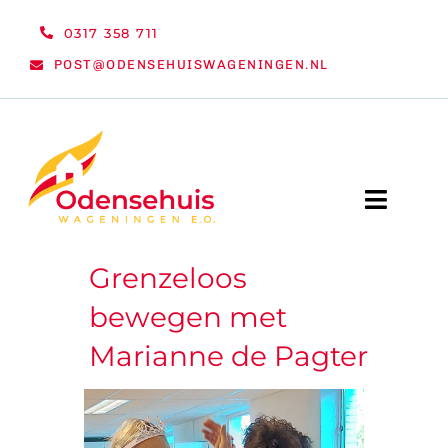
Ga
0317 358 711
naar
POST@ODENSEHUISWAGENINGEN.NL
inhoud
Toggle
Naviga
Grenzeloos
WELKOM
bewegen met
NIEUWS
Marianne de Pagter
ACTIVITEITEN
ORGANISATIE