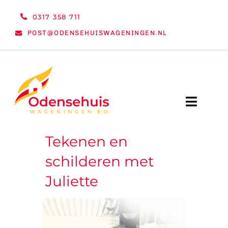
Ga
0317 358 711
naar
POST@ODENSEHUISWAGENINGEN.NL
inhoud
Toggle
Naviga
Tekenen en
WELKOM
schilderen met
NIEUWS
Juliette
ACTIVITEITEN
ORGANISATIE