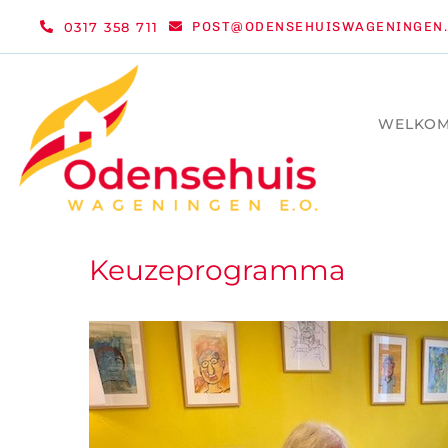
Ga
0317 358 711
POST@ODENSEHUISWAGENINGEN.
naar
inhoud
WELKO
Keuzeprogramma