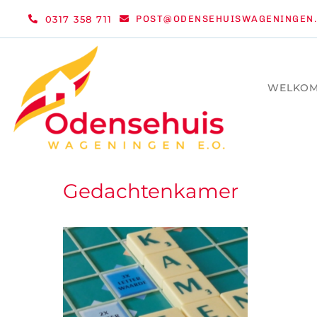
Ga
0317 358 711
POST@ODENSEHUISWAGENINGEN.
naar
inhoud
WELKO
Gedachtenkamer