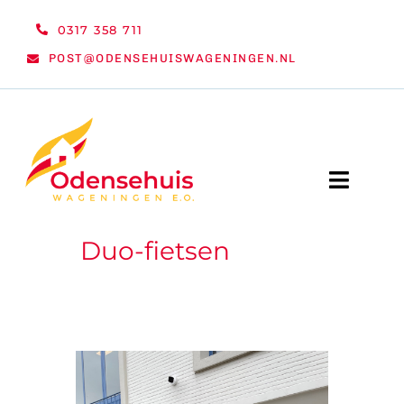
Ga
0317 358 711
naar
POST@ODENSEHUISWAGENINGEN.NL
inhoud
Toggle
Naviga
Duo-fietsen
WELKOM
NIEUWS
ACTIVITEITEN
ORGANISATIE