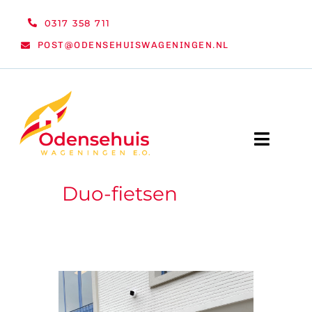
Ga
0317 358 711
naar
POST@ODENSEHUISWAGENINGEN.NL
inhoud
Toggle
Naviga
Duo-fietsen
WELKOM
NIEUWS
ACTIVITEITEN
ORGANISATIE