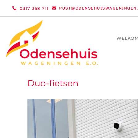
Ga
0317 358 711
POST@ODENSEHUISWAGENINGEN.
naar
inhoud
WELKO
Duo-fietsen