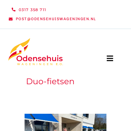
Ga
0317 358 711
naar
POST@ODENSEHUISWAGENINGEN.NL
inhoud
Toggle
Naviga
Duo-fietsen
WELKOM
NIEUWS
ACTIVITEITEN
ORGANISATIE