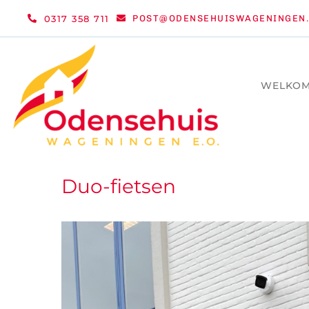
Ga
0317 358 711
POST@ODENSEHUISWAGENINGEN.
naar
inhoud
WELKO
Duo-fietsen