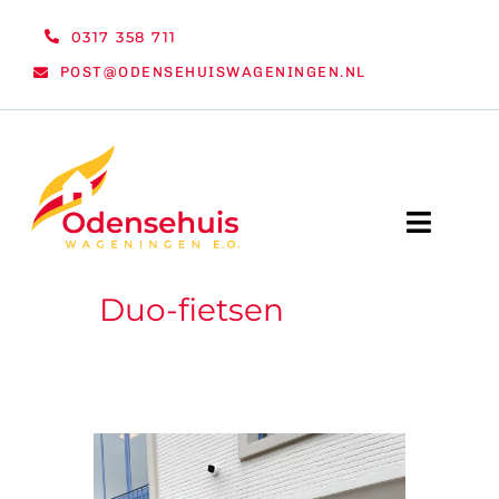
Ga
0317 358 711
naar
POST@ODENSEHUISWAGENINGEN.NL
inhoud
Toggle
Naviga
Duo-fietsen
WELKOM
NIEUWS
ACTIVITEITEN
ORGANISATIE