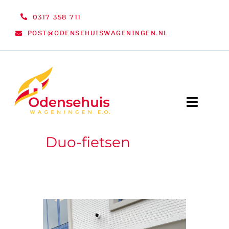
Ga
0317 358 711
naar
POST@ODENSEHUISWAGENINGEN.NL
inhoud
Toggle
Naviga
Duo-fietsen
WELKOM
NIEUWS
ACTIVITEITEN
ORGANISATIE