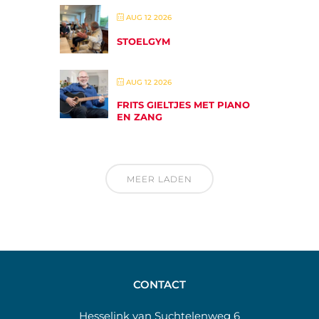
AUG 12 2026
STOELGYM
AUG 12 2026
FRITS GIELTJES MET PIANO
EN ZANG
MEER LADEN
CONTACT
Hesselink van Suchtelenweg 6