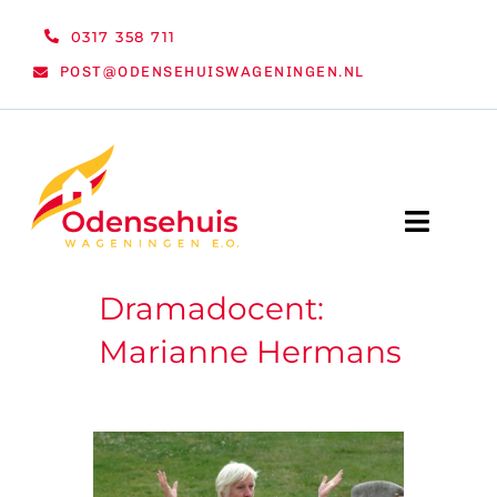
Ga
0317 358 711
naar
POST@ODENSEHUISWAGENINGEN.NL
inhoud
Toggle
Naviga
Dramadocent:
WELKOM
Marianne Hermans
NIEUWS
ACTIVITEITEN
ORGANISATIE