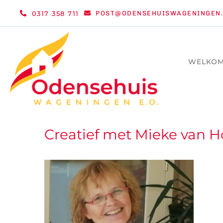
Ga
0317 358 711
POST@ODENSEHUISWAGENINGEN.
naar
inhoud
WELKO
Creatief met Mieke van H