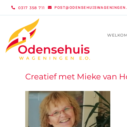
Ga
0317 358 711
POST@ODENSEHUISWAGENINGEN.
naar
inhoud
WELKO
Creatief met Mieke van H