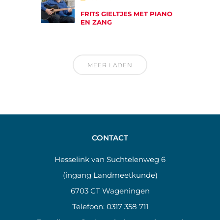
FRITS GIELTJES MET PIANO
EN ZANG
MEER LADEN
CONTACT
Hesselink van Suchtelenweg 6
(ingang Landmeetkunde)
6703 CT Wageningen
Telefoon:
0317 358 711