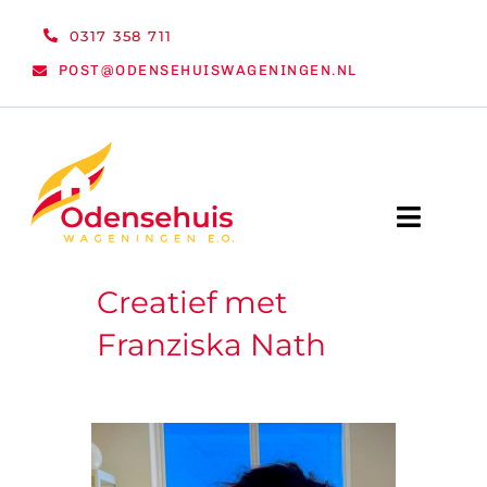
Ga
0317 358 711
naar
POST@ODENSEHUISWAGENINGEN.NL
inhoud
Toggle
Naviga
Creatief met
WELKOM
Franziska Nath
NIEUWS
ACTIVITEITEN
ORGANISATIE