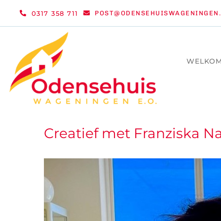
Ga
0317 358 711
POST@ODENSEHUISWAGENINGEN.
naar
inhoud
WELKO
Creatief met Franziska N