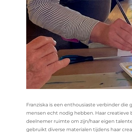
Franziska is een enthousiaste verbinder die
mensen echt nodig hebben. Haar creatieve b
deelnemer ruimte om zijn/haar eigen talent
gebruikt diverse materialen tijdens haar creat