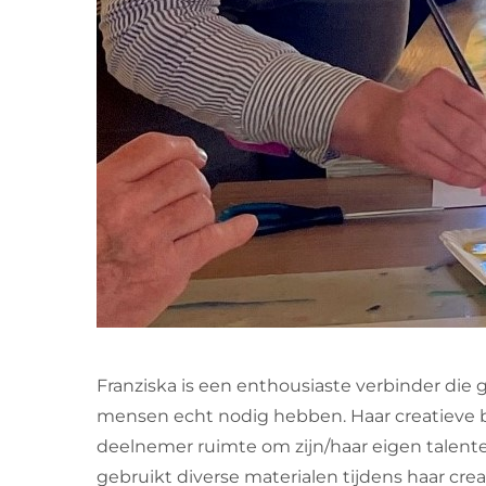
Franziska is een enthousiaste verbinder die
mensen echt nodig hebben. Haar creatieve b
deelnemer ruimte om zijn/haar eigen talent
gebruikt diverse materialen tijdens haar creat