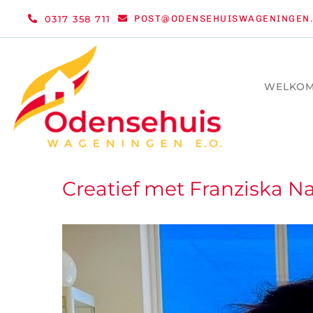
Ga
0317 358 711
POST@ODENSEHUISWAGENINGEN.
naar
inhoud
WELKO
Creatief met Franziska N