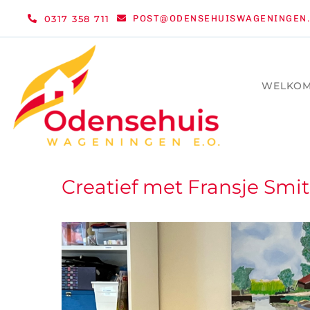
Ga
0317 358 711
POST@ODENSEHUISWAGENINGEN.
naar
inhoud
WELKO
Creatief met Fransje Smit