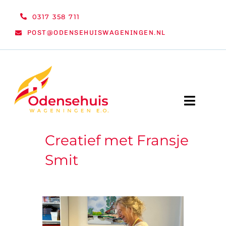
Ga
0317 358 711
naar
POST@ODENSEHUISWAGENINGEN.NL
inhoud
Toggle
Naviga
Creatief met Fransje
WELKOM
Smit
NIEUWS
ACTIVITEITEN
ORGANISATIE