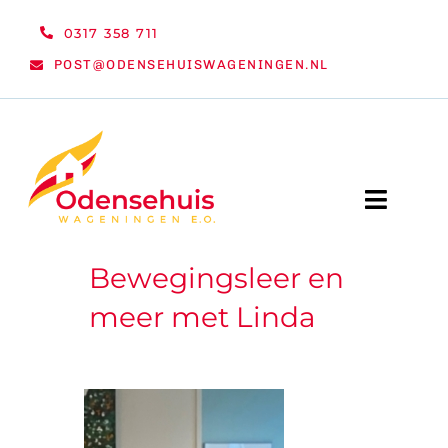
Ga
0317 358 711
naar
POST@ODENSEHUISWAGENINGEN.NL
inhoud
Toggle
Naviga
Bewegingsleer en
WELKOM
meer met Linda
NIEUWS
ACTIVITEITEN
ORGANISATIE