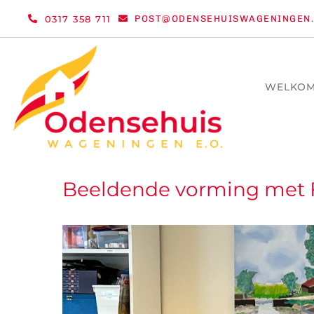
Ga
0317 358 711
POST@ODENSEHUISWAGENINGEN.
naar
inhoud
WELKO
Beeldende vorming met F