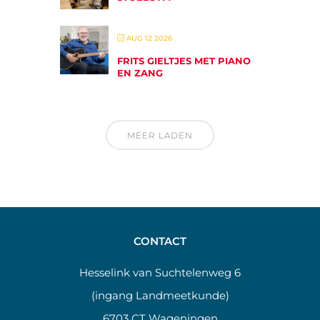
AUG 12 2026
FRITS GIELTJES MET PIANO
EN ZANG
MEER LADEN
CONTACT
Hesselink van Suchtelenweg 6
(ingang Landmeetkunde)
6703 CT Wageningen