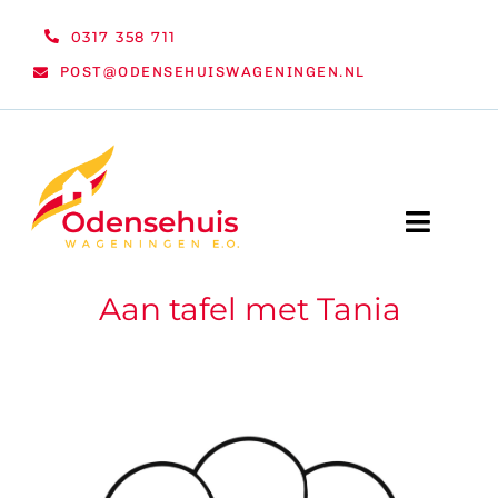
Ga
0317 358 711
naar
POST@ODENSEHUISWAGENINGEN.NL
inhoud
Toggle
Naviga
Aan tafel met Tania
WELKOM
NIEUWS
ACTIVITEITEN
ORGANISATIE