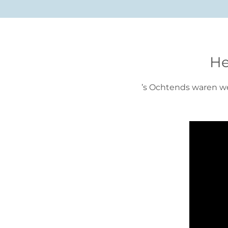
He
’s Ochtends waren we