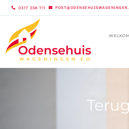
Ga
0317 358 711
POST@ODENSEHUISWAGENINGEN.
naar
inhoud
WELKO
Terug