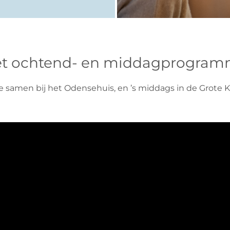
t ochtend- en middagprogra
 samen bij het Odensehuis, en ’s middags in de Grote