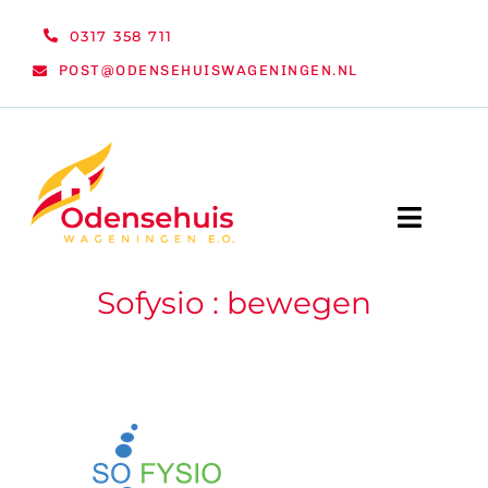
Ga
0317 358 711
naar
POST@ODENSEHUISWAGENINGEN.NL
inhoud
Toggle
Naviga
Sofysio : bewegen
WELKOM
NIEUWS
ACTIVITEITEN
ORGANISATIE