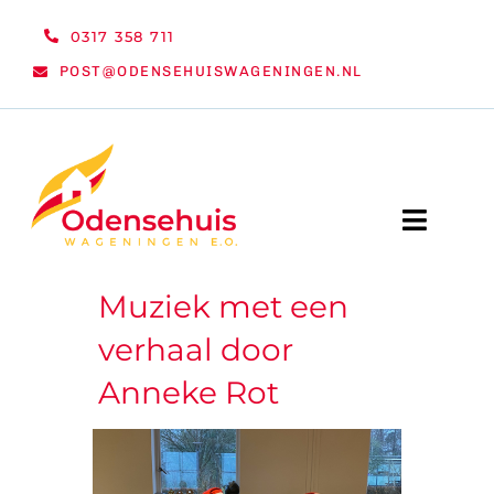
Ga
0317 358 711
naar
POST@ODENSEHUISWAGENINGEN.NL
inhoud
Toggle
Naviga
Muziek met een
WELKOM
verhaal door
NIEUWS
Anneke Rot
ACTIVITEITEN
ORGANISATIE