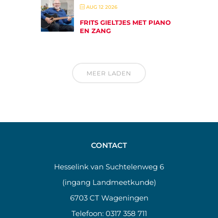
AUG 12 2026
FRITS GIELTJES MET PIANO
EN ZANG
MEER LADEN
CONTACT
Hesselink van Suchtelenweg 6
(ingang Landmeetkunde)
6703 CT Wageningen
Telefoon:
0317 358 711