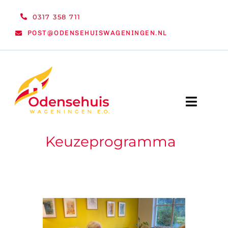
Ga
0317 358 711
naar
POST@ODENSEHUISWAGENINGEN.NL
inhoud
Toggle
Naviga
Keuzeprogramma
WELKOM
NIEUWS
ACTIVITEITEN
ORGANISATIE