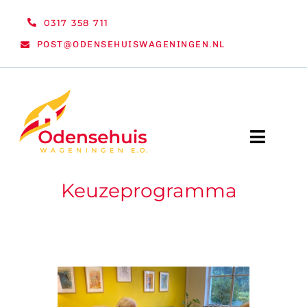
Ga
0317 358 711
naar
POST@ODENSEHUISWAGENINGEN.NL
inhoud
Toggle
Naviga
Keuzeprogramma
WELKOM
NIEUWS
ACTIVITEITEN
ORGANISATIE