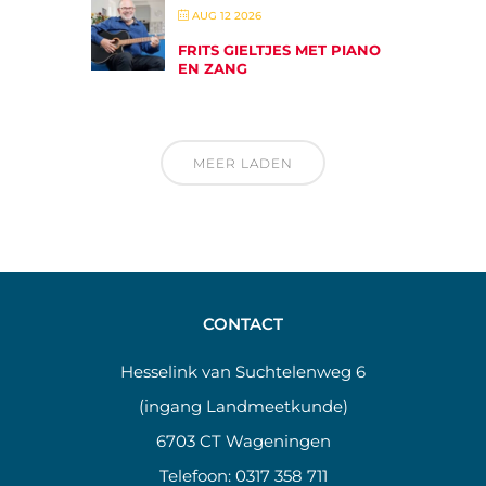
AUG 12 2026
FRITS GIELTJES MET PIANO
EN ZANG
MEER LADEN
CONTACT
Hesselink van Suchtelenweg 6
(ingang Landmeetkunde)
6703 CT Wageningen
Telefoon:
0317 358 711