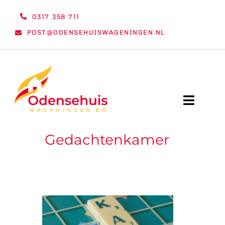
Ga
0317 358 711
naar
POST@ODENSEHUISWAGENINGEN.NL
inhoud
Toggle
Naviga
Gedachtenkamer
WELKOM
NIEUWS
ACTIVITEITEN
ORGANISATIE