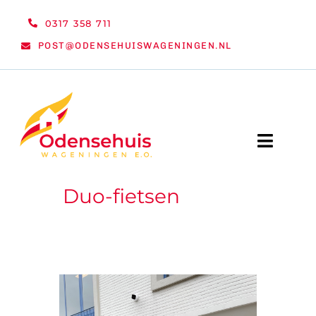
Ga
0317 358 711
naar
POST@ODENSEHUISWAGENINGEN.NL
inhoud
Toggle
Naviga
Duo-fietsen
WELKOM
NIEUWS
ACTIVITEITEN
ORGANISATIE