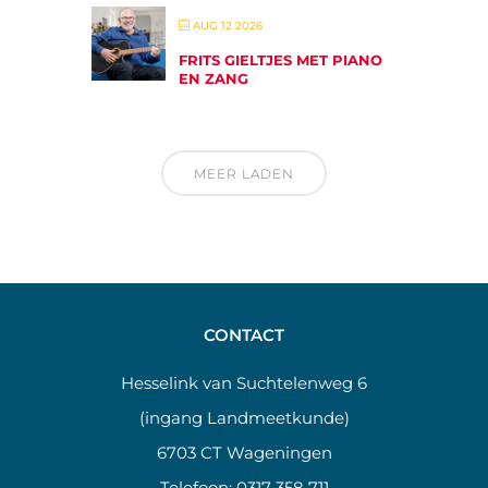
AUG 12 2026
FRITS GIELTJES MET PIANO
EN ZANG
MEER LADEN
CONTACT
Hesselink van Suchtelenweg 6
(ingang Landmeetkunde)
6703 CT Wageningen
Telefoon:
0317 358 711