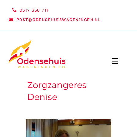
Ga
0317 358 711
naar
POST@ODENSEHUISWAGENINGEN.NL
inhoud
Toggle
Naviga
Zorgzangeres
WELKOM
Denise
NIEUWS
ACTIVITEITEN
ORGANISATIE