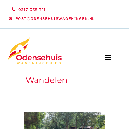
Ga
0317 358 711
naar
POST@ODENSEHUISWAGENINGEN.NL
inhoud
Toggle
Naviga
Wandelen
WELKOM
NIEUWS
ACTIVITEITEN
ORGANISATIE