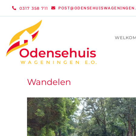
Ga
0317 358 711
POST@ODENSEHUISWAGENINGEN.
naar
inhoud
WELKO
Wandelen