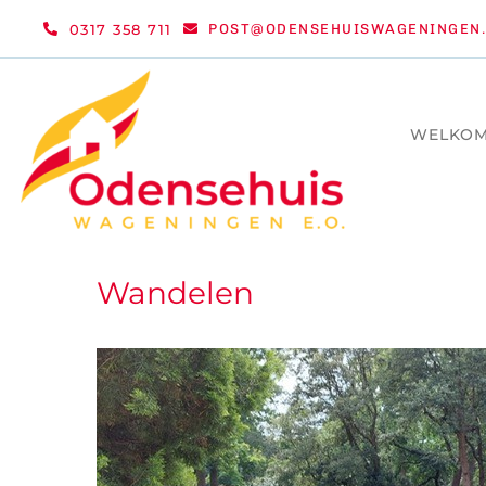
Ga
0317 358 711
POST@ODENSEHUISWAGENINGEN.
naar
inhoud
WELKO
Wandelen