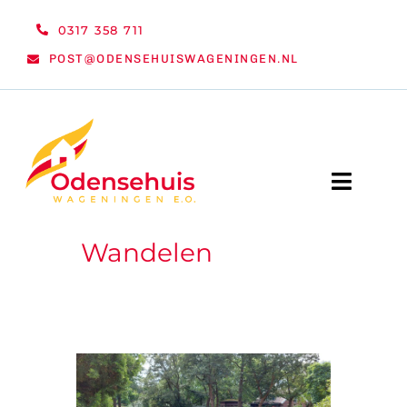
Ga
0317 358 711
naar
POST@ODENSEHUISWAGENINGEN.NL
inhoud
Toggle
Naviga
Wandelen
WELKOM
NIEUWS
ACTIVITEITEN
ORGANISATIE