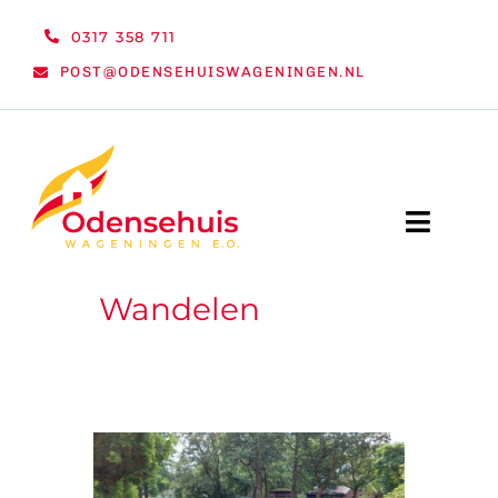
Ga
0317 358 711
naar
POST@ODENSEHUISWAGENINGEN.NL
inhoud
Toggle
Naviga
Wandelen
WELKOM
NIEUWS
ACTIVITEITEN
ORGANISATIE