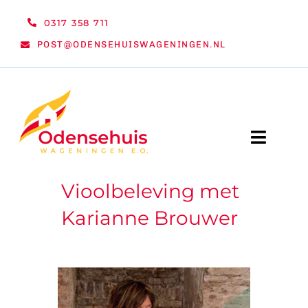
Ga
0317 358 711
naar
POST@ODENSEHUISWAGENINGEN.NL
inhoud
Toggle
Naviga
Vioolbeleving met
WELKOM
Karianne Brouwer
NIEUWS
ACTIVITEITEN
ORGANISATIE