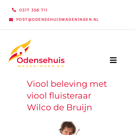
Ga
0317 358 711
naar
POST@ODENSEHUISWAGENINGEN.NL
inhoud
Toggle
Naviga
Viool beleving met
WELKOM
viool fluisteraar
NIEUWS
Wilco de Bruijn
ACTIVITEITEN
ORGANISATIE