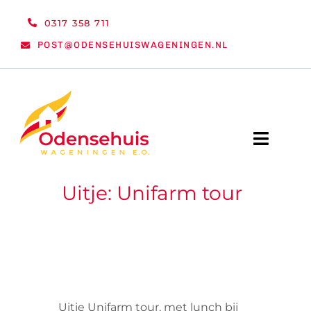
Ga
0317 358 711
naar
POST@ODENSEHUISWAGENINGEN.NL
inhoud
Toggle
Naviga
Uitje: Unifarm tour
WELKOM
NIEUWS
ACTIVITEITEN
ORGANISATIE
Uitje Unifarm tour, met lunch bij