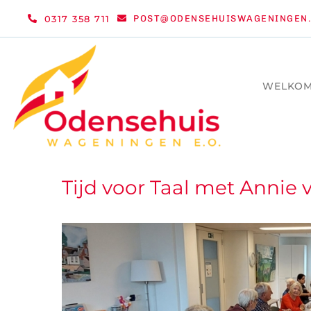
Ga
0317 358 711
POST@ODENSEHUISWAGENINGEN.
naar
inhoud
WELKO
Tijd voor Taal met Annie