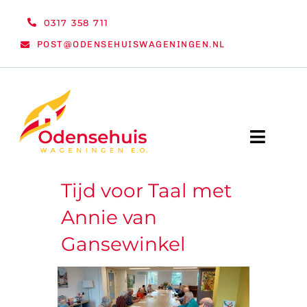
Ga
0317 358 711
naar
POST@ODENSEHUISWAGENINGEN.NL
inhoud
Toggle
Naviga
Tijd voor Taal met
WELKOM
Annie van
NIEUWS
Gansewinkel
ACTIVITEITEN
ORGANISATIE