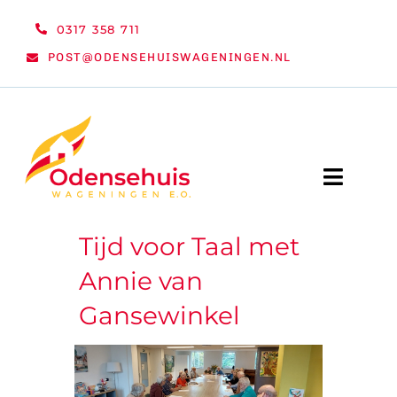
Ga
0317 358 711
naar
POST@ODENSEHUISWAGENINGEN.NL
inhoud
Toggle
Naviga
Tijd voor Taal met
WELKOM
Annie van
NIEUWS
Gansewinkel
ACTIVITEITEN
ORGANISATIE