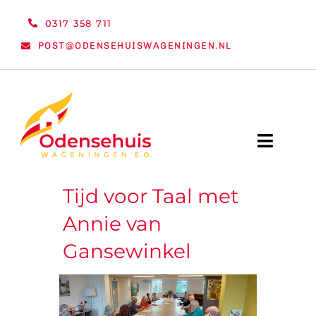
Ga
0317 358 711
naar
POST@ODENSEHUISWAGENINGEN.NL
inhoud
Toggle
Naviga
Tijd voor Taal met
WELKOM
Annie van
NIEUWS
Gansewinkel
ACTIVITEITEN
ORGANISATIE