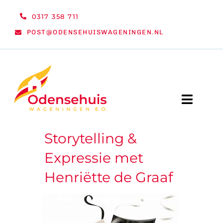
Ga
0317 358 711
naar
POST@ODENSEHUISWAGENINGEN.NL
inhoud
Toggle
Naviga
Storytelling &
WELKOM
Expressie met
NIEUWS
Henriëtte de Graaf
ACTIVITEITEN
ORGANISATIE