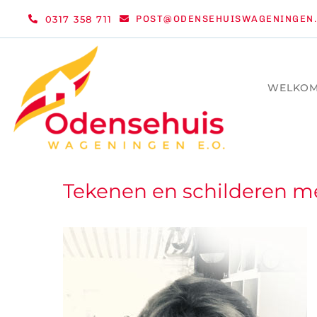
Ga
0317 358 711
POST@ODENSEHUISWAGENINGEN.
naar
inhoud
WELKO
Tekenen en schilderen me