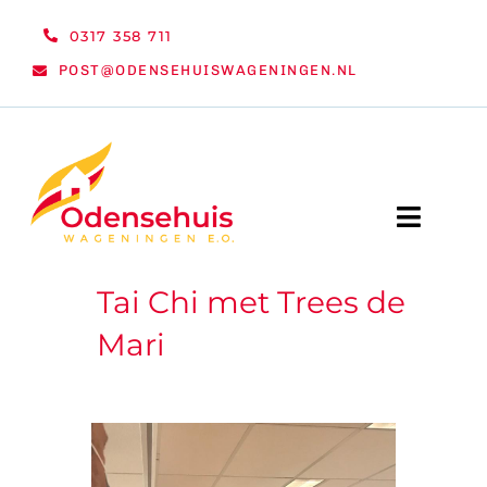
Ga
0317 358 711
naar
POST@ODENSEHUISWAGENINGEN.NL
inhoud
Toggle
Naviga
Tai Chi met Trees de
WELKOM
Mari
NIEUWS
ACTIVITEITEN
ORGANISATIE