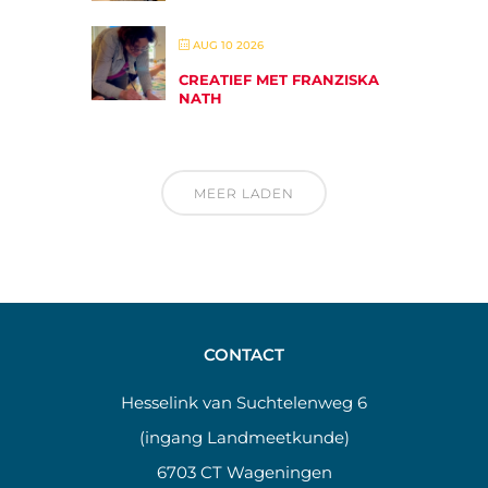
AUG 10 2026
CREATIEF MET FRANZISKA
NATH
MEER LADEN
CONTACT
Hesselink van Suchtelenweg 6
(ingang Landmeetkunde)
6703 CT Wageningen