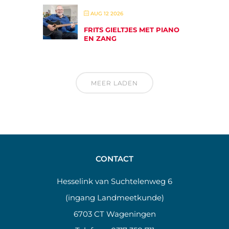
AUG 12 2026
FRITS GIELTJES MET PIANO
EN ZANG
MEER LADEN
CONTACT
Hesselink van Suchtelenweg 6
(ingang Landmeetkunde)
6703 CT Wageningen