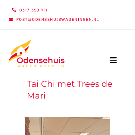
Ga
0317 358 711
naar
POST@ODENSEHUISWAGENINGEN.NL
inhoud
Toggle
Naviga
Tai Chi met Trees de
WELKOM
Mari
NIEUWS
ACTIVITEITEN
ORGANISATIE